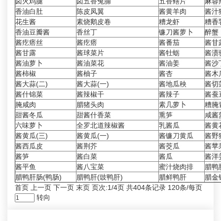
卤火鸡腿
卤五香兔脯
五香鳝片
麻蓉
香油白肚
陈皮凤翼
酱黄羊肉
酱汁
花生酱
素烧鹅皮卷
糟龙虾
糟香
香油豆瓣酱
香丝丁
镰刀酱萝卜
醉蟹
酱疙瘩丝
酱疙瘩
酱番茄
酱甘露
酱甘露
酱球菜片
酱牡蛎
酱渍
酱油萝卜
酱油菜花
酱油姜
酱沙
酱柿椒
酱柚子
酱杏
酱木
酱大蒜(二)
酱大蒜(一)
酱地瓜秧
酱切
酱什锦菜
酱辣椒干
酱辣子
酱蚕
腌咸肉
腊猪头肉
素几萝卜
糟腌
甜酱冬瓜
甜酱什香菜
熏笋
咸酱
六味萝卜
全罗北道辣椒酱
乳酱瓜
酱黄
酱黄瓜(三)
酱黄瓜(一)
酱镰刀黄瓜
酱野
酱西瓜皮
酱荆芥
酱茭瓜
酱苹
酱笋
酱白菜
酱瓜
酱洋姜
酱平鱼
酱八宝菜
蜜汁烧肉排
腊鸭
腊鸭肝肠(鸭肠)
腊鸭肝(豉鸭肝)
腊鲜鸭肝
腊金
首页 上一页
下一页
末页
页次:1/4页 共404条记录 120条/每页
转向