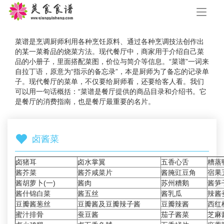
手
机
导
航
菜谱是烹调厨师利用各种烹饪原料、通过各种烹调技法创作出
的某一菜肴品的烧菜方法。现代餐厅中，商家用于介绍自己菜
品的小册子，里面搭配菜图，价位与简介等信息。“菜谱”一词来
自拉丁语，原意为“指示的备忘录”，本是厨师为了备忘的记录单
子。现代餐厅的菜单，不仅要给厨师看，还要给客人看。我们
可以用一句话概括：“菜谱是餐厅提供的商品目录和介绍书。它
是餐厅的消费指南，也是餐厅最重要的名片。
卤酱菜
卤猪耳
卤水掌翼
五香心舌
糟蒸
酱芥菜
酱芥咸菜片
酱腌豇豆角
宿果
酱胡萝卜(一)
酱肉
苏州糟鹅
酱笋
酱什锦白菜
酱五丝
酱乳瓜
辣酱
豆瓣酱葱丝
豆瓣酱及豆瓣辣子酱
豆瓣辣酱
西红
蜜汁排骨
蚕豆酱
茄子酱菜
芝麻