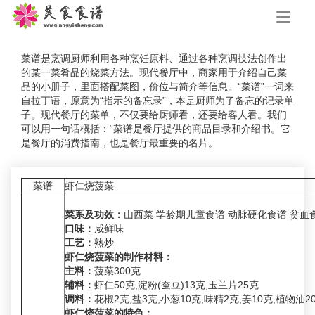
手
机
导
航
菜谱是烹调厨师利用各种烹饪原料、通过各种烹调技法创作出
的某一菜肴品的烧菜方法。现代餐厅中，商家用于介绍自己菜
品的小册子，里面搭配菜图，价位与简介等信息。“菜谱”一词来
自拉丁语，原意为“指示的备忘录”，本是厨师为了备忘的记录单
子。现代餐厅的菜单，不仅要给厨师看，还要给客人看。我们
可以用一句话概括：“菜谱是餐厅提供的商品目录和介绍书。它
是餐厅的消费指南，也是餐厅最重要的名片。
菜谱
虾仁烧菠菜
菜系及功效：
山西菜 学龄期儿童食谱 动脉硬化食谱 贫血
口味：
咸鲜味
工艺：
熟炒
虾仁烧菠菜的制作材料：
主料：
菠菜300克
辅料：
虾仁50克,淀粉(蚕豆)13克,玉兰片25克
调料：
花椒2克,盐3克,小葱10克,味精2克,姜10克,植物油2
虾仁烧菠菜的特色：