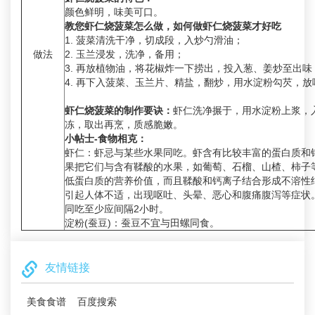
颜色鲜明，味美可口。
教您虾仁烧菠菜怎么做，如何做虾仁烧菠菜才好吃
1. 菠菜清洗干净，切成段，入炒勺滑油；
做法
2. 玉兰浸发，洗净，备用；
3. 再放植物油，将花椒炸一下捞出，投入葱、姜炒至出
4. 再下入菠菜、玉兰片、精盐，翻炒，用水淀粉勾芡，
虾仁烧菠菜的制作要诀：
虾仁洗净搌于，用水淀粉上浆，
冻，取出再烹，质感脆嫩。
小帖士-食物相克：
虾仁：虾忌与某些水果同吃。虾含有比较丰富的蛋白质和
果把它们与含有鞣酸的水果，如葡萄、石榴、山楂、柿子
低蛋白质的营养价值，而且鞣酸和钙离子结合形成不溶性
引起人体不适，出现呕吐、头晕、恶心和腹痛腹泻等症状
同吃至少应间隔2小时。
淀粉(蚕豆)：蚕豆不宜与田螺同食。
友情链接
美食食谱
百度搜索