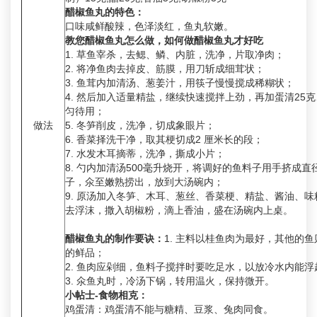
醋椒鱼丸的特色：
口味咸鲜酸辣，色泽淡红，鱼丸软嫩。
教您醋椒鱼丸怎么做，如何做醋椒鱼丸才好吃
1. 草鱼宰杀，去鳃、鳞、内脏，洗净，片取净肉；
2. 将净鱼肉去掉皮、筋膜，用刀斩成细茸状；
3. 鱼茸内加清汤、葱姜汁，用筷子慢慢搅成稀糊状；
4. 然后加入适量精盐，继续快速搅拌上劲，再加蛋清25
匀待用；
做法
5. 冬笋削皮，洗净，切成象眼片；
6. 香菜择洗干净，取其梗切成2 厘米长的段；
7. 水发木耳摘蒂，洗净，撕成小片；
8. 勺内加清汤500毫升烧开，将调好的鱼料子用手挤成直
子，氽至嫩熟捞出，放到大汤碗内；
9. 原汤加入冬笋、木耳、葱丝、香菜梗、精盐、酱油、
去浮沫，撒入胡椒粉，滴上香油，盛在汤碗内上桌。
醋椒鱼丸的制作要诀：
1. 主料以桂鱼肉为最好，其他的
的鲜品；
2. 鱼肉应剁细，鱼料子搅拌时要吃足水，以放冷水内能浮
3. 氽鱼丸时，冷汤下锅，转用温火，保持微开。
小帖士-食物相克：
鸡蛋清：鸡蛋清不能与糖精、豆浆、兔肉同食。