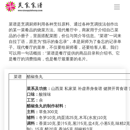
手
机
导
航
菜谱是烹调厨师利用各种烹饪原料、通过各种烹调技法创作出
的某一菜肴品的烧菜方法。现代餐厅中，商家用于介绍自己菜
品的小册子，里面搭配菜图，价位与简介等信息。“菜谱”一词来
自拉丁语，原意为“指示的备忘录”，本是厨师为了备忘的记录单
子。现代餐厅的菜单，不仅要给厨师看，还要给客人看。我们
可以用一句话概括：“菜谱是餐厅提供的商品目录和介绍书。它
是餐厅的消费指南，也是餐厅最重要的名片。
菜谱
醋椒鱼丸
菜系及功效：
山西菜 私家菜 补虚养身食谱 健脾开胃食谱
口味：
酸辣味
工艺：
汆
醋椒鱼丸的制作材料：
主料：
草鱼300克
辅料：
冬笋10克,鸡蛋清25克,木耳(水发)10克
调料：
香菜10克,姜汁5克,葱汁5克,盐4克,小葱5克,味精2
制）15克,醋20克,香油5克,胡椒粉3克