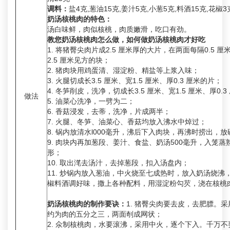
调料：
盐4克,葱油15克,姜汁5克,小葱5克,料酒15克,花椒3
奶汤核桃肉的特色：
汤白味鲜，肉似核桃，肉质嫩滑，吃口有劲。
教您奶汤核桃肉怎么做，如何做奶汤核桃肉才好吃
1. 将猪臀尖肉片成2.5 厘米厚的大片，在两面每隔0.5 
2.5 厘米见方的块；
2. 猪肉块用鸡蛋清、湿淀粉、精盐等上浆入味；
3. 火腿切成长3.5 厘米、宽1.5 厘米、厚0.3 厘米的片；
4. 冬笋削皮，洗净，切成长3.5 厘米、宽1.5 厘米、厚0.
做法
5. 油菜心洗净，一劈为二；
6. 香菇浸发，去蒂，洗净，片成两半；
7. 火腿、冬笋、油菜心、香菇均放入沸水中焯过；
8. 锅内放清水l000毫升，沸后下入肉块，再沸时捞出，
9. 肉块内再加葱段、姜汁、食盐、奶汤500毫升，入笼
形；
10. 取出滗去汤汁，去掉葱段，扣入汤盘内；
11. 炒锅内放入葱油，中火烧至七成热时，放入奶汤烧沸
椒料酒调好味，撒上各种配料，用湿淀粉勾芡，浇在核桃
奶汤核桃肉的制作要诀：
1. 猪臀尖肉要去皮，去肥膘。
约为肉的五分之三，两面剞成网状；
2. 氽制核桃肉，水要滚沸，采用中火，逐个下入。千万