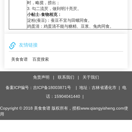
时，略搅，捞出；
3. 勾二流芡，做到明汁亮芡。
小帖士-食物相克：
淀粉(蚕豆)：蚕豆不宜与田螺同食。
鸡蛋清：鸡蛋清不能与糖精、豆浆、兔肉同食。
友情链接
美食食谱
百度搜索
免责声明
|
联系我们
|
关于我们
备案ICP编号：吉ICP备18003871号
| 地址：吉林省通化市 | 电
话：15904041440 |
Copyright © 2018
美食食谱
版权所有，授权www.qiangyisheng.com使
用