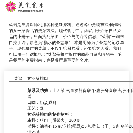
手
机
导
航
菜谱是烹调厨师利用各种烹饪原料、通过各种烹调技法创作出
的某一菜肴品的烧菜方法。现代餐厅中，商家用于介绍自己菜
品的小册子，里面搭配菜图，价位与简介等信息。“菜谱”一词来
自拉丁语，原意为“指示的备忘录”，本是厨师为了备忘的记录单
子。现代餐厅的菜单，不仅要给厨师看，还要给客人看。我们
可以用一句话概括：“菜谱是餐厅提供的商品目录和介绍书。它
是餐厅的消费指南，也是餐厅最重要的名片。
菜谱
奶汤核桃肉
菜系及功效：
山西菜 气血双补食谱 补虚养身食谱 营养不
谱
口味：
奶汤咸鲜
工艺：
蒸
奶汤核桃肉的制作材料：
主料：
猪肉（后臀尖）200克
辅料：
油菜心15克,淀粉(蚕豆)25克,香菇（干）5克,冬笋2
清25克