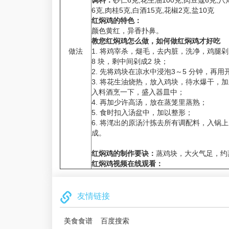
调料：
砂仁6克,花生油100克,肉豆蔻6克,八
6克,肉桂5克,白酒15克,花椒2克,盐10克
红焖鸡的特色：
颜色黄红，异香扑鼻。
教您红焖鸡怎么做，如何做红焖鸡才好吃
做法
1. 将鸡宰杀，煺毛，去内脏，洗净，鸡腿剁
8 块，剩中间剁成2 块；
2. 先将鸡块在凉水中浸泡3～5 分钟，再
3. 将花生油烧热，放入鸡块，待水爆干，
入料酒烹一下，盛入器皿中；
4. 再加少许高汤，放在蒸笼里蒸熟；
5. 食时扣入汤盆中，加以整形；
6. 将滗出的原汤汁拣去所有调配料，入锅
成。
红焖鸡的制作要诀：
蒸鸡块，大火气足，约
红焖鸡视频在线观看：
友情链接
美食食谱
百度搜索