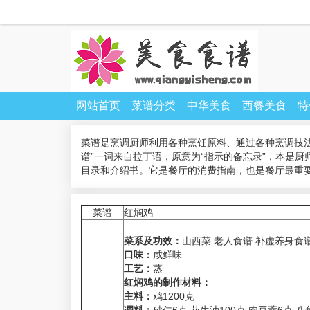
网站首页
菜谱分类
中华美食
西餐美食
特
菜谱是烹调厨师利用各种烹饪原料、通过各种烹调技
谱”一词来自拉丁语，原意为“指示的备忘录”，本是
目录和介绍书。它是餐厅的消费指南，也是餐厅最重
菜谱
红焖鸡
菜系及功效：
山西菜 老人食谱 补虚养身食
口味：
咸鲜味
工艺：
蒸
红焖鸡的制作材料：
主料：
鸡1200克