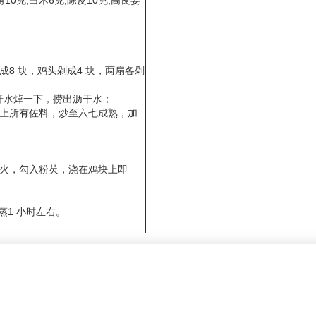
角10克,白术6克,陈皮10克,高良姜
成8 块，鸡头剁成4 块，两扇各剁
用开水焯一下，捞出沥干水；
加上所有佐料，炒至六七成熟，加
上火，勾入粉芡，浇在鸡块上即
蒸1 小时左右。