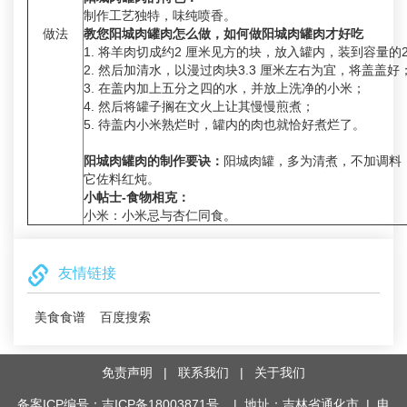
制作工艺独特，味纯喷香。
做法
教您阳城肉罐肉怎么做，如何做阳城肉罐肉才好吃
1. 将羊肉切成约2 厘米见方的块，放入罐内，装到容量的2/
2. 然后加清水，以漫过肉块3.3 厘米左右为宜，将盖盖好
3. 在盖内加上五分之四的水，并放上洗净的小米；
4. 然后将罐子搁在文火上让其慢慢煎煮；
5. 待盖内小米熟烂时，罐内的肉也就恰好煮烂了。
阳城肉罐肉的制作要诀：
阳城肉罐，多为清煮，不加调料
它佐料红炖。
小帖士-食物相克：
小米：小米忌与杏仁同食。
友情链接
美食食谱
百度搜索
免责声明
|
联系我们
|
关于我们
备案ICP编号：吉ICP备18003871号
| 地址：吉林省通化市 | 电