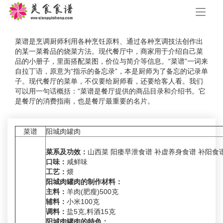
手
机
导
航
菜谱是烹调厨师利用各种烹饪原料、通过各种烹调技法创作出
的某一菜肴品的烧菜方法。现代餐厅中，商家用于介绍自己菜
品的小册子，里面搭配菜图，价位与简介等信息。“菜谱”一词来
自拉丁语，原意为“指示的备忘录”，本是厨师为了备忘的记录单
子。现代餐厅的菜单，不仅要给厨师看，还要给客人看。我们
可以用一句话概括：“菜谱是餐厅提供的商品目录和介绍书。它
是餐厅的消费指南，也是餐厅最重要的名片。
菜谱
阳城肉罐肉
菜系及功效：
山西菜 阳痿早泄食谱 补虚养身食谱 补阳食
口味：
咸鲜味
工艺：
煨
阳城肉罐肉的制作材料：
主料：
羊肉(肥瘦)500克
辅料：
小米100克
调料：
盐5克,料酒15克
阳城肉罐肉的特色：