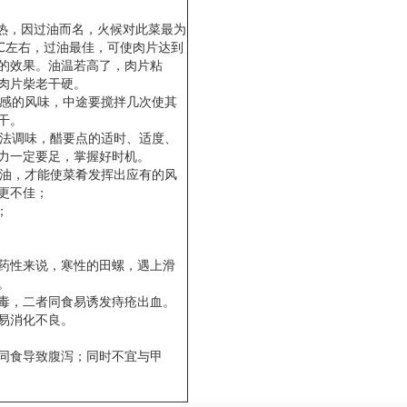
油传热，因过油而名，火候对此菜最为
5℃左右，过油最佳，可使肉片达到
的效果。油温若高了，肉片粘
肉片柴老干硬。
质感的风味，中途要搅拌几次使其
干。
方法调味，醋要点的适时、适度、
力一定要足，掌握好时机。
猪油，才能使菜肴发挥出应有的风
更不佳；
；
物药性来说，寒性的田螺，遇上滑
。
毒，二者同食易诱发痔疮出血。
易消化不良。
同食导致腹泻；同时不宜与甲