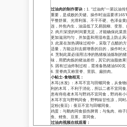
过油肉的制作要诀：
1. “过油肉”一菜以
重要，是成败的关键。操作时油温要求16
平整舒展、光滑利落、不干不硬、色泽金黄
连，外焦内生，油温低了又易脱糊、变形、
2. 肉片深浸的时间要充足，才能确保此菜
更加滋润均匀，并加盖和用湿布盖上防止风
3. 此菜在加热调味过程中，采取了点醋的
适量，方能达到去腥增香的目的，操作时火
4. 烹制此菜必须用洁净的熟猪板油炼制的
味，用肥肉炼的猪油差些，其它的油脂效果
5. 因有过油炸制过程，需准备熟猪油500克
6. 里脊肉又称里脊、里肌、扁担肉。
小帖士-食物相克：
木耳(水发) ：木耳不宜与田螺同食，从食
利的木耳，不利于消化，所以二者不宜同食
患有痔疮者木耳与野鸡不宜同食，野鸡有小
木耳不宜与野鸭同食，野鸭味甘性凉，同时
淀粉(蚕豆)：蚕豆不宜与田螺同食。
鸡蛋：与鹅肉同食损伤脾胃；与兔肉、柿子
鱼、鲤鱼、豆浆、茶同食。
过油肉视频在线观看：