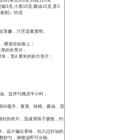
淀粉(蚕豆)20克,鸡蛋120克
椒3克,小葱10克,酱油15克,姜3
（炼制）35克
软里嫩，汁芡适量透明。
油，横放在砧板上；
厘米厚的长带片；
厘米，宽4 厘米的斜方形片；
酱油、盐拌匀腌渍半小时；
鸡汤50毫升、黄酒、味精、酱油、湿
入浸好的肉片，迅速用筷子拨散，约
姜末、蒜片煸出香味，扣入过好油的
翻炒匀，淋猪油即可出锅。