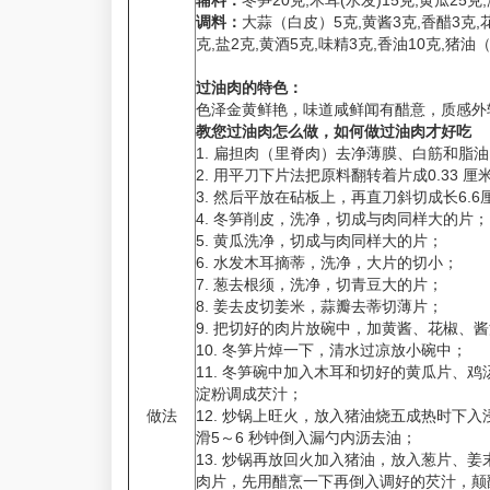
辅料：
冬笋20克,木耳(水发)15克,黄瓜25克,
调料：
大蒜（白皮）5克,黄酱3克,香醋3克,花
克,盐2克,黄酒5克,味精3克,香油10克,猪油
过油肉的特色：
色泽金黄鲜艳，味道咸鲜闻有醋意，质感外
教您过油肉怎么做，如何做过油肉才好吃
1. 扁担肉（里脊肉）去净薄膜、白筋和脂
2. 用平刀下片法把原料翻转着片成0.33 
3. 然后平放在砧板上，再直刀斜切成长6.6
4. 冬笋削皮，洗净，切成与肉同样大的片；
5. 黄瓜洗净，切成与肉同样大的片；
6. 水发木耳摘蒂，洗净，大片的切小；
7. 葱去根须，洗净，切青豆大的片；
8. 姜去皮切姜米，蒜瓣去蒂切薄片；
9. 把切好的肉片放碗中，加黄酱、花椒、
10. 冬笋片焯一下，清水过凉放小碗中；
11. 冬笋碗中加入木耳和切好的黄瓜片、
淀粉调成芡汁；
做法
12. 炒锅上旺火，放入猪油烧五成热时下
滑5～6 秒钟倒入漏勺内沥去油；
13. 炒锅再放回火加入猪油，放入葱片、
肉片，先用醋烹一下再倒入调好的芡汁，颠