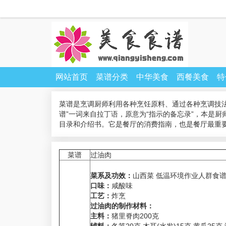
网站首页
菜谱分类
中华美食
西餐美食
特
菜谱是烹调厨师利用各种烹饪原料、通过各种烹调技
谱”一词来自拉丁语，原意为“指示的备忘录”，本是
目录和介绍书。它是餐厅的消费指南，也是餐厅最重
菜谱
过油肉
菜系及功效：
山西菜 低温环境作业人群食谱
口味：
咸酸味
工艺：
炸烹
过油肉的制作材料：
主料：
猪里脊肉200克