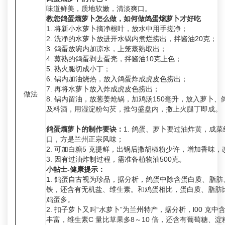
味道鲜美，质地软嫩，清淡爽口。
教您鸽蛋熘萝卜怎么做，如何做鸽蛋熘萝卜才好吃
1. 将新小水萝卜摘净根叶，放水中用手搓净；
2. 洗净的水萝卜放进开水锅内煮烂捞出，拌酱油20克；
3. 鸽蛋放碗内加凉水，上笼蒸熟取出；
4. 蒸熟的鸽蛋剥去蛋壳，拌酱油10克上色；
5. 熟火腿切成小丁；
6. 锅内加油烧热，放入鸽蛋炸成虎皮色捞出；
7. 再将水萝卜放入炸成虎皮色捞出；
做法
8. 锅内留油，放葱姜炝锅，加鸡汤150毫升，放入萝卜、
及料酒，用湿淀粉勾芡，推匀盛盘内，撒上火腿丁即成。
鸽蛋熘萝卜的制作要诀：
1. 鸽蛋、萝卜要过油炸黄，成
口，方是兰州正宗风味；
2. 可加白糖5 克提鲜，出锅后撒胡椒粉少许，增加香味
3. 因有过油炸制过程，需准备植物油500克。
小帖士-健康提示：
1. 鸽蛋自古视为珍品，据分析，鸽蛋中除含蛋白质、脂
铁，还含有无机盐、维生素。和鸡蛋相比，蛋白质、脂肪
鸡蛋多。
2. 扣子萝卜又叫“水萝卜”为兰州特产，据分析，l00 克中
丰富，维生素C 量比草果多8～10 倍，还含有葡萄糖、