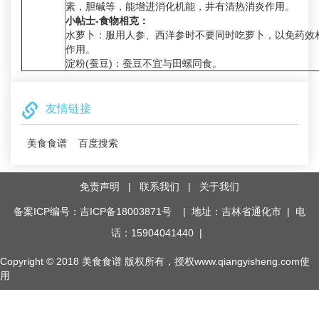
素，胆碱等，能增进消化机能，井有清热消炎作用。
小帖士-食物相克：
水萝卜：服用人参、西洋参时不要同时吃萝卜，以免药效
作用。
淀粉(蚕豆)：蚕豆不宜与田螺同食。
友情链接
美食食谱
百度搜索
免责声明
|
联系我们
|
关于我们
备案ICP编号：吉ICP备18003871号
| 地址：吉林省通化市 | 电
话：15904041440 |
Copyright © 2018
美食食谱
版权所有，授权www.qiangyisheng.com使
用