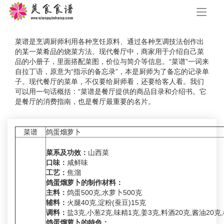
手
机
导
航
菜谱是烹调厨师利用各种烹饪原料、通过各种烹调技法创作出
的某一菜肴品的烧菜方法。现代餐厅中，商家用于介绍自己菜
品的小册子，里面搭配菜图，价位与简介等信息。“菜谱”一词来
自拉丁语，原意为“指示的备忘录”，本是厨师为了备忘的记录单
子。现代餐厅的菜单，不仅要给厨师看，还要给客人看。我们
可以用一句话概括：“菜谱是餐厅提供的商品目录和介绍书。它
是餐厅的消费指南，也是餐厅最重要的名片。
菜谱
鸽蛋熘萝卜
菜系及功效：
山西菜
口味：
咸鲜味
工艺：
焦溜
鸽蛋熘萝卜的制作材料：
主料：
鸽蛋500克,水萝卜500克
辅料：
火腿40克,淀粉(蚕豆)15克
调料：
盐3克,小葱2克,味精1克,姜3克,料酒20克,酱油20克
鸽蛋熘萝卜的特色：