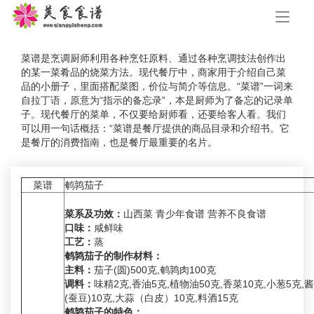
手
机
导
航
菜谱是烹调厨师利用各种烹饪原料、通过各种烹调技法创作出
的某一菜肴品的烧菜方法。现代餐厅中，商家用于介绍自己菜
品的小册子，里面搭配菜图，价位与简介等信息。“菜谱”一词来
自拉丁语，原意为“指示的备忘录”，本是厨师为了备忘的记录单
子。现代餐厅的菜单，不仅要给厨师看，还要给客人看。我们
可以用一句话概括：“菜谱是餐厅提供的商品目录和介绍书。它
是餐厅的消费指南，也是餐厅最重要的名片。
菜谱
鹌鹑茄子
菜系及功效：
山西菜 青少年食谱 营养不良食谱
口味：
咸鲜味
工艺：
蒸
鹌鹑茄子的制作材料：
主料：
茄子(圆)500克,鹌鹑肉100克
调料：
味精2克,香油5克,植物油50克,香菜10克,小葱5克,酱
(蚕豆)10克,大蒜（白皮）10克,料酒15克
鹌鹑茄子的特色：