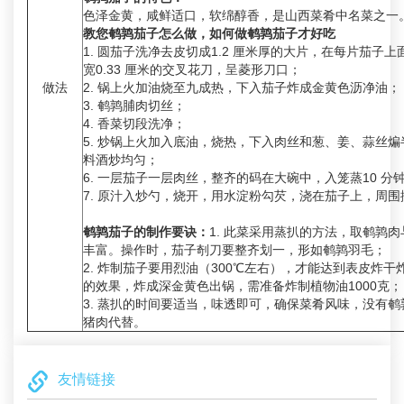
色泽金黄，咸鲜适口，软绵醇香，是山西菜肴中名菜之一
教您鹌鹑茄子怎么做，如何做鹌鹑茄子才好吃
1. 圆茄子洗净去皮切成1.2 厘米厚的大片，在每片茄子上
宽0.33 厘米的交叉花刀，呈菱形刀口；
做法
2. 锅上火加油烧至九成热，下入茄子炸成金黄色沥净油；
3. 鹌鹑脯肉切丝；
4. 香菜切段洗净；
5. 炒锅上火加入底油，烧热，下入肉丝和葱、姜、蒜丝
料酒炒均匀；
6. 一层茄子一层肉丝，整齐的码在大碗中，入笼蒸10 分
7. 原汁入炒勺，烧开，用水淀粉勾芡，浇在茄子上，周
鹌鹑茄子的制作要诀：
1. 此菜采用蒸扒的方法，取鹌鹑
丰富。操作时，茄子剞刀要整齐划一，形如鹌鹑羽毛；
2. 炸制茄子要用烈油（300℃左右），才能达到表皮炸
的效果，炸成深金黄色出锅，需准备炸制植物油1000克；
3. 蒸扒的时间要适当，味透即可，确保菜肴风味，没有
猪肉代替。
友情链接