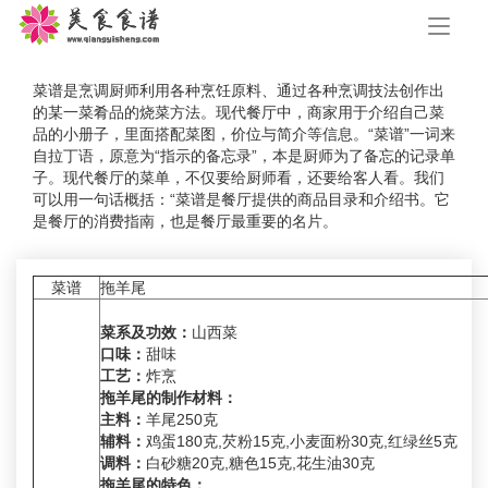
手
机
导
航
菜谱是烹调厨师利用各种烹饪原料、通过各种烹调技法创作出
的某一菜肴品的烧菜方法。现代餐厅中，商家用于介绍自己菜
品的小册子，里面搭配菜图，价位与简介等信息。“菜谱”一词来
自拉丁语，原意为“指示的备忘录”，本是厨师为了备忘的记录单
子。现代餐厅的菜单，不仅要给厨师看，还要给客人看。我们
可以用一句话概括：“菜谱是餐厅提供的商品目录和介绍书。它
是餐厅的消费指南，也是餐厅最重要的名片。
菜谱
拖羊尾
菜系及功效：
山西菜
口味：
甜味
工艺：
炸烹
拖羊尾的制作材料：
主料：
羊尾250克
辅料：
鸡蛋180克,芡粉15克,小麦面粉30克,红绿丝5克
调料：
白砂糖20克,糖色15克,花生油30克
拖羊尾的特色：