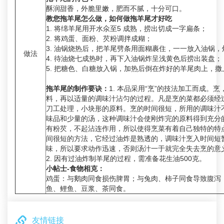
酥润甜香，外脆里嫩，肥而不腻，十分可口。
教您拖羊尾怎么做，如何做拖羊尾才好吃
1. 将绵羊尾用开水氽至5 成熟，捞出切成一字扁条；
2. 将鸡蛋、面粉、芡粉调拌成糊；
3. 油锅烧热后，把羊尾劈条用面糊裹住，一一放入油锅
做法
4. 待油烧七成热时，再下入油锅炸呈浅黄色后捞出装盘；
5. 把糖色、白糖放入锅，加热后倒在炸好的羊尾肉上，
拖羊尾的制作要诀：
1. 本品采用“烹”的技法加工而成。
料，再以适量的调味汁沾匀的过程。凡是烹的菜都必须经
刀工处理，小块形的原料。烹的时间很短，所用的调味汁
味品和少量的汤，这种调味汁会使刚炸完的原料得到充分
有粉芡，不起沾连作用，所以使得烹菜有着自己独特的特
间很短的方法，它经过油炸是熟透的，调味汁烹入时间短
味，所以要求动作迅速，否则汤汁一于就完全失去烹的意
2. 因有过油炸制羊尾的过程，需准备花生油500克。
小帖士-食物相克：
鸡蛋：与鹅肉同食损伤脾胃；与兔肉、柿子同食导致腹泻
鱼、鲤鱼、豆浆、茶同食。
友情链接