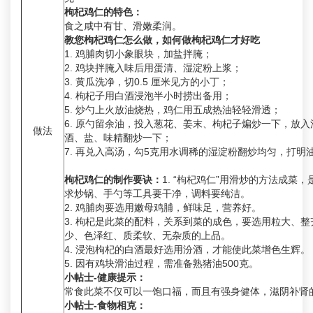
枸杞鸡仁的特色：
食之咸中有甘、滑嫩柔润。
教您枸杞鸡仁怎么做，如何做枸杞鸡仁才好吃
1. 鸡脯肉切小象眼块，加盐拌腌；
2. 鸡块拌腌入味后用蛋清、湿淀粉上浆；
3. 黄瓜洗净，切0.5 厘米见方的小丁；
4. 枸杞子用白酒浸泡半小时捞出备用；
5. 炒勺上火放油烧热，鸡仁用五成热油轻轻滑透；
6. 原勺留余油，投入葱花、姜末、枸杞子煸炒一下，放
做法
酒、盐、味精翻炒一下；
7. 再兑入高汤，勾5克用水调稀的湿淀粉翻炒均匀，打明
枸杞鸡仁的制作要诀：
1. “枸杞鸡仁”用滑炒的方法成菜
求炒锅、手勺等工具要干净，调料要纯洁。
2. 鸡脯肉要选用嫩母鸡脯，鲜味足，营养好。
3. 枸杞是此菜的配料，关系到菜的成色，要选用粒大、
少、色泽红、质柔软、无杂质的上品。
4. 浸泡枸杞的白酒最好选用汾酒，才能使此菜增色生辉。
5. 因有鸡块滑油过程，需准备熟猪油500克。
小帖士-健康提示：
常食此菜不仅可以一饱口福，而且有强身健体，滋阴补肾
小帖士-食物相克：