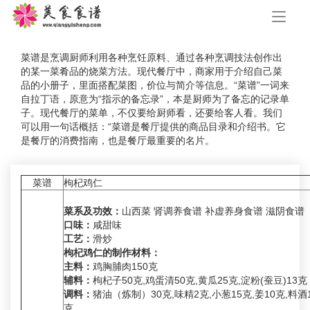
手
机
导
航
菜谱是烹调厨师利用各种烹饪原料、通过各种烹调技法创作出
的某一菜肴品的烧菜方法。现代餐厅中，商家用于介绍自己菜
品的小册子，里面搭配菜图，价位与简介等信息。“菜谱”一词来
自拉丁语，原意为“指示的备忘录”，本是厨师为了备忘的记录单
子。现代餐厅的菜单，不仅要给厨师看，还要给客人看。我们
可以用一句话概括：“菜谱是餐厅提供的商品目录和介绍书。它
是餐厅的消费指南，也是餐厅最重要的名片。
菜谱
枸杞鸡仁
菜系及功效：
山西菜 肾调养食谱 补虚养身食谱 滋阴食谱
口味：
咸甜味
工艺：
滑炒
枸杞鸡仁的制作材料：
主料：
鸡胸脯肉150克
辅料：
枸杞子50克,鸡蛋清50克,黄瓜25克,淀粉(蚕豆)13克
调料：
猪油（炼制）30克,味精2克,小葱15克,姜10克,料酒1
克