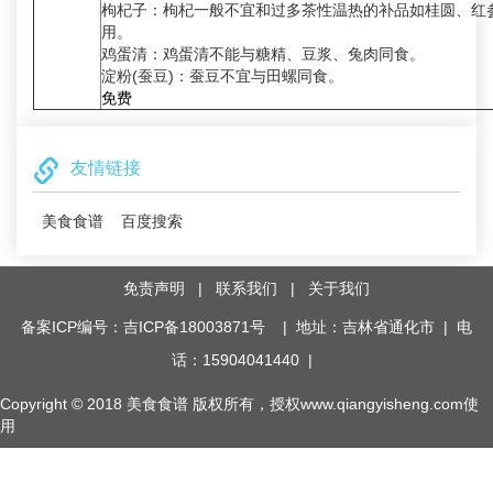
枸杞子：枸杞一般不宜和过多茶性温热的补品如桂圆、红
用。
鸡蛋清：鸡蛋清不能与糖精、豆浆、兔肉同食。
淀粉(蚕豆)：蚕豆不宜与田螺同食。
免费
友情链接
美食食谱
百度搜索
免责声明
|
联系我们
|
关于我们
备案ICP编号：吉ICP备18003871号
| 地址：吉林省通化市 | 电
话：15904041440 |
Copyright © 2018
美食食谱
版权所有，授权www.qiangyisheng.com使
用