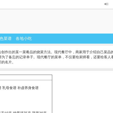
色菜谱
各地小吃
法创作出的某一菜肴品的烧菜方法。现代餐厅中，商家用于介绍自己菜品的
厨师为了备忘的记录单子。现代餐厅的菜单，不仅要给厨师看，还要给客人
要的名片。
谱 乳母食谱 补虚养身食谱