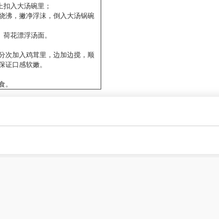
朝上扣入大汤碗里；
精盐烧沸，撇净浮沫，倒入大汤锅碗
蓬、荷花漂浮汤面。
分次加入鸡茸里，边加边搅，顺
保证口感软嫩。
食。
免责声明
|
联系我们
|
关于我们
P编号：吉ICP备18003871号
| 地址：吉林省通化市 | 电话：15904041
qiangyisheng.com使用