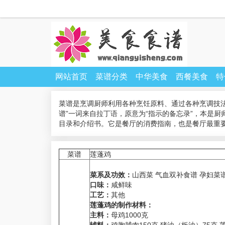
网站首页
菜谱分类
中华美食
西餐美食
特
菜谱是烹调厨师利用各种烹饪原料、通过各种烹调技
谱”一词来自拉丁语，原意为“指示的备忘录”，本是
目录和介绍书。它是餐厅的消费指南，也是餐厅最重
菜谱
莲蓬鸡
菜系及功效：
山西菜 气血双补食谱 孕妇菜
口味：
咸鲜味
工艺：
其他
莲蓬鸡的制作材料：
主料：
母鸡1000克