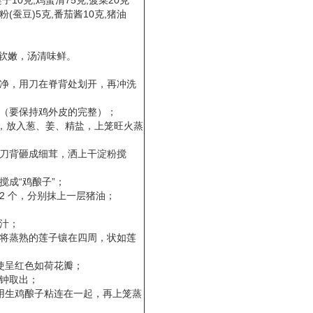
子10克,鸡蛋清75克,菠菜20克
淀粉(蚕豆)5克,番茄酱10克,猪油
软嫩，汤清味鲜。
洗净，用刀在脊背处划开，再冲洗
骨（要保持鸡外皮的完整）；
毫升，放入葱、姜、精盐，上笼旺火蒸
用刀背砸成细茸，洒上干淀粉搅
搅成“鸡酿子”；
12 个，分别抹上一层猪油；
菜汁；
再将蒸熟的莲子镶在四周，状如莲
，使呈红色如荷花瓣；
分钟取出；
，用生鸡酿子粘连在一起，再上笼蒸