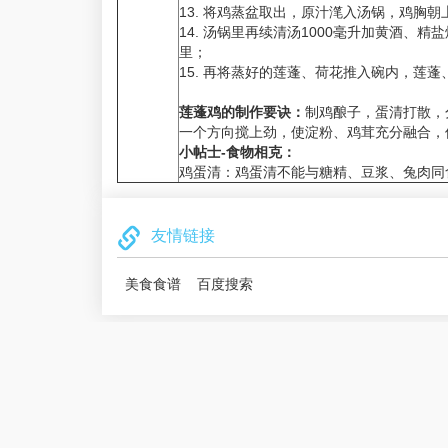
13. 将鸡蒸盆取出，原汁滗入汤锅，鸡胸
14. 汤锅里再续清汤1000毫升加黄酒、
里；
15. 再将蒸好的莲蓬、荷花推入碗内，莲
莲蓬鸡的制作要诀：
制鸡酿子，蛋清打散，
一个方向搅上劲，使淀粉、鸡茸充分融合，
小帖士-食物相克：
鸡蛋清：鸡蛋清不能与糖精、豆浆、兔肉同
友情链接
美食食谱
百度搜索
备案IC
Copyright © 2018
美食食谱
版权所有，授权www.