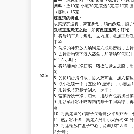
辅料：
鸡胸脯肉150克,猪油（板油）75克,莲
调料：
盐10克,小葱30克,黄酒5克,姜10克,
（炼制）15克
莲蓬鸡的特色：
成菜形态逼真，荷花飘动，鸡肉酥烂，酿子
教您莲蓬鸡怎么做，如何做莲蓬鸡才好吃
1. 将母鸡宰杀，煺毛，去内脏，粗加工后
干净；
2. 洗净的净鸡放入汤锅煮六成熟捞出，去
3. 去骨后胸朝下装入蒸盆，加清汤500
约1.5 小时；
4. 将鸡脯肉剔净筋膜，猪板油撕去皮膜，
匀；
做法
5. 另将鸡蛋清打散，掺入鸡茸里，加入精盐
6. 取小吃碟一个（直径10 厘米），小羹匙
7. 用骨板将鸡酿子刮入，抹平；
8. 菠菜择洗干净，切末，用纱布包裹挤出
9. 用菠菜汁将小吃碟内的酿子中间染绿，
蓬；
10. 将羹匙里的鸡酿子尖端抹少许番茄酱
11. 然后将小碟、羹匙入笼用小火蒸约30 
12. 将莲蓬放在盘子中心，花瓣排在四周
2 分钟；