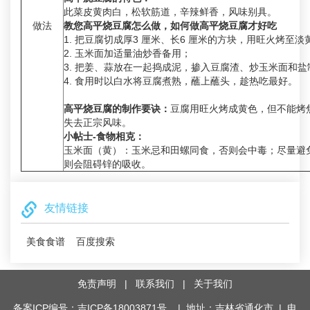
此菜皮黄肉白，松软筋道，辛辣鲜香，风味别具。
做法
教您高平烧豆腐怎么做，如何做高平烧豆腐才好吃
1. 把豆腐切成厚3 厘米、长6 厘米的方块，用旺火烤至淡
2. 玉米面加适量油炒香备用；
3. 把姜、蒜放在一起捣成泥，掺入豆腐渣、炒玉米面和
4. 食用时以白水将豆腐煮熟，蘸上蘸头，趁热吃最好。
高平烧豆腐的制作要诀：
豆腐用旺火烤成黄色，但不能烤
失去正宗风味。
小帖士-食物相克：
玉米面（黄）：玉米忌和田螺同食，否则会中毒；尽量避
则会阻碍锌的吸收。
友情链接
美食食谱
百度搜索
免责声明
|
联系我们
|
关于我们
备案ICP编号：吉ICP备18003871号
| 地址：吉林省通化市 | 电