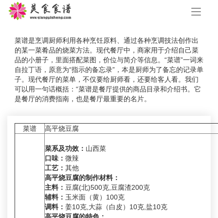
手
机
导
航
菜谱是烹调厨师利用各种烹饪原料、通过各种烹调技法创作出
的某一菜肴品的烧菜方法。现代餐厅中，商家用于介绍自己菜
品的小册子，里面搭配菜图，价位与简介等信息。“菜谱”一词来
自拉丁语，原意为“指示的备忘录”，本是厨师为了备忘的记录单
子。现代餐厅的菜单，不仅要给厨师看，还要给客人看。我们
可以用一句话概括：“菜谱是餐厅提供的商品目录和介绍书。它
是餐厅的消费指南，也是餐厅最重要的名片。
菜谱
高平烧豆腐
菜系及功效：
山西菜
口味：
微辣
工艺：
其他
高平烧豆腐的制作材料：
主料：
豆腐(北)500克,豆腐渣200克
辅料：
玉米面（黄）100克
调料：
姜10克,大蒜（白皮）10克,盐10克
高平烧豆腐的特色：