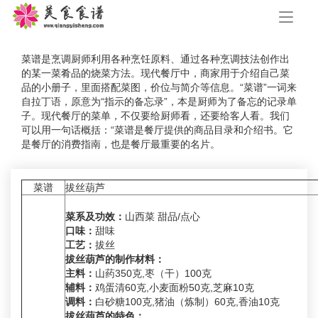
手
机
导
航
菜谱是烹调厨师利用各种烹饪原料、通过各种烹调技法创作出
的某一菜肴品的烧菜方法。现代餐厅中，商家用于介绍自己菜
品的小册子，里面搭配菜图，价位与简介等信息。“菜谱”一词来
自拉丁语，原意为“指示的备忘录”，本是厨师为了备忘的记录单
子。现代餐厅的菜单，不仅要给厨师看，还要给客人看。我们
可以用一句话概括：“菜谱是餐厅提供的商品目录和介绍书。它
是餐厅的消费指南，也是餐厅最重要的名片。
菜谱
拔丝葫芦
菜系及功效：
山西菜 甜品/点心
口味：
甜味
工艺：
拔丝
拔丝葫芦的制作材料：
主料：
山药350克,枣（干）100克
辅料：
鸡蛋清60克,小麦面粉50克,芝麻10克
调料：
白砂糖100克,猪油（炼制）60克,香油10克
拔丝葫芦的特色：