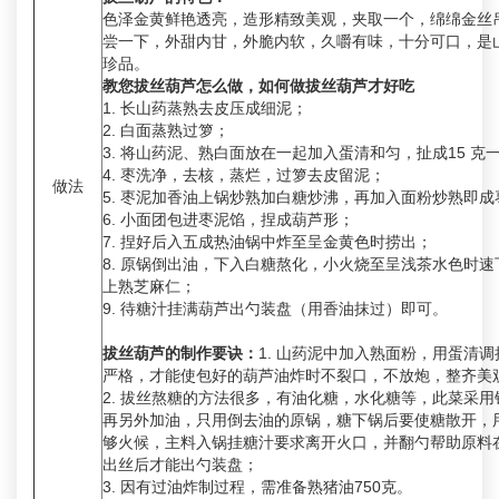
色泽金黄鲜艳透亮，造形精致美观，夹取一个，绵绵金丝
尝一下，外甜内甘，外脆内软，久嚼有味，十分可口，是
珍品。
教您拔丝葫芦怎么做，如何做拔丝葫芦才好吃
1. 长山药蒸熟去皮压成细泥；
2. 白面蒸熟过箩；
3. 将山药泥、熟白面放在一起加入蛋清和匀，扯成15 克
4. 枣洗净，去核，蒸烂，过箩去皮留泥；
做法
5. 枣泥加香油上锅炒熟加白糖炒沸，再加入面粉炒熟即成
6. 小面团包进枣泥馅，捏成葫芦形；
7. 捏好后入五成热油锅中炸至呈金黄色时捞出；
8. 原锅倒出油，下入白糖熬化，小火烧至呈浅茶水色时
上熟芝麻仁；
9. 待糖汁挂满葫芦出勺装盘（用香油抹过）即可。
拔丝葫芦的制作要诀：
1. 山药泥中加入熟面粉，用蛋清
严格，才能使包好的葫芦油炸时不裂口，不放炮，整齐美
2. 拔丝熬糖的方法很多，有油化糖，水化糖等，此菜采
再另外加油，只用倒去油的原锅，糖下锅后要使糖散开，
够火候，主料入锅挂糖汁要求离开火口，并翻勺帮助原料
出丝后才能出勺装盘；
3. 因有过油炸制过程，需准备熟猪油750克。