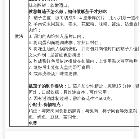
味道醇鲜，软嫩适口。
教您瓤茄子怎么做，如何做瓤茄子才好吃
1. 茄子去皮，纵向切成3～4 厘米厚的片，用小刀划一道
2. 羊肉切末同葱末、姜末、花椒粉、味精、酱油、适量
肉馅；
做法
3. 调匀的肉馅抹入茄片口内；
4. 将鸡蛋和面粉调成糊，将茄口封住；
5. 将花生油倒入锅内烧热，并将包好肉馅封口的茄子片
文火炸制，呈酱红色后捞出；
6. 炸成酱红色后依次排放在扣碗内，上笼用温火蒸至熟烂
7. 蒸好后出笼扣入盘内即可食用；
8. 或再浇些汤汁味道更佳。
瓤茄子的制作要诀：
1. 茄片加少许精盐，腌渍15 分钟
再炸，口感软糯，且炸油白净，可作它用；
2. 因有过油炸制过程，需准备花生油500克。
小帖士-食物相克：
鸡蛋：与鹅肉同食损伤脾胃；与兔肉、柿子同食导致腹泻
鱼、鲤鱼、豆浆、茶同食。
免费