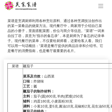
手
机
导
航
菜谱是烹调厨师利用各种烹饪原料、通过各种烹调技法创作出
的某一菜肴品的烧菜方法。现代餐厅中，商家用于介绍自己菜
品的小册子，里面搭配菜图，价位与简介等信息。“菜谱”一词来
自拉丁语，原意为“指示的备忘录”，本是厨师为了备忘的记录单
子。现代餐厅的菜单，不仅要给厨师看，还要给客人看。我们
可以用一句话概括：“菜谱是餐厅提供的商品目录和介绍书。它
是餐厅的消费指南，也是餐厅最重要的名片。
菜谱
瓤茄子
菜系及功效：
山西菜
口味：
炸烧味
工艺：
瓤
瓤茄子的制作材料：
主料：
茄子(圆)800克,羊肉(肥瘦)250克
辅料：
鸡蛋180克,小麦面粉30克
调料：
小葱10克,姜5克,酱油10克,花椒粉2克,花生油50克,
瓤茄子的特色：