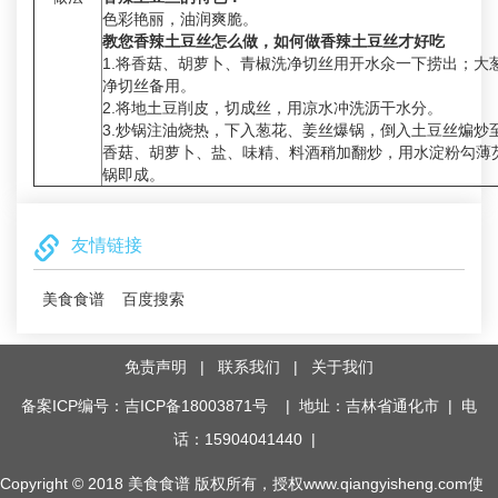
色彩艳丽，油润爽脆。
教您香辣土豆丝怎么做，如何做香辣土豆丝才好吃
1.将香菇、胡萝卜、青椒洗净切丝用开水氽一下捞出；大
净切丝备用。
2.将地土豆削皮，切成丝，用凉水冲洗沥干水分。
3.炒锅注油烧热，下入葱花、姜丝爆锅，倒入土豆丝煸炒
香菇、胡萝卜、盐、味精、料酒稍加翻炒，用水淀粉勾薄
锅即成。
友情链接
美食食谱
百度搜索
免责声明
|
联系我们
|
关于我们
备案ICP编号：吉ICP备18003871号
| 地址：吉林省通化市 | 电
话：15904041440 |
Copyright © 2018
美食食谱
版权所有，授权www.qiangyisheng.com使