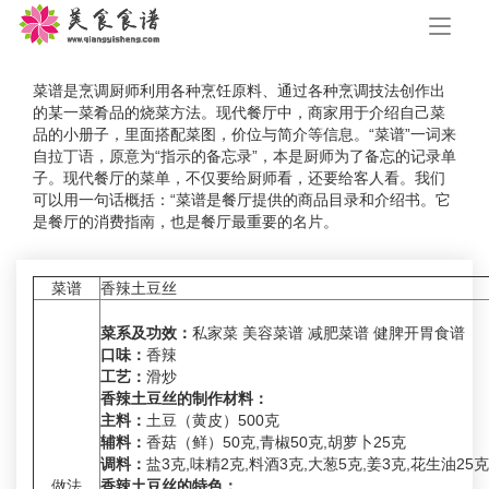
手
机
导
航
菜谱是烹调厨师利用各种烹饪原料、通过各种烹调技法创作出
的某一菜肴品的烧菜方法。现代餐厅中，商家用于介绍自己菜
品的小册子，里面搭配菜图，价位与简介等信息。“菜谱”一词来
自拉丁语，原意为“指示的备忘录”，本是厨师为了备忘的记录单
子。现代餐厅的菜单，不仅要给厨师看，还要给客人看。我们
可以用一句话概括：“菜谱是餐厅提供的商品目录和介绍书。它
是餐厅的消费指南，也是餐厅最重要的名片。
菜谱
香辣土豆丝
菜系及功效：
私家菜 美容菜谱 减肥菜谱 健脾开胃食谱
口味：
香辣
工艺：
滑炒
香辣土豆丝的制作材料：
主料：
土豆（黄皮）500克
辅料：
香菇（鲜）50克,青椒50克,胡萝卜25克
调料：
盐3克,味精2克,料酒3克,大葱5克,姜3克,花生油25克
做法
香辣土豆丝的特色：