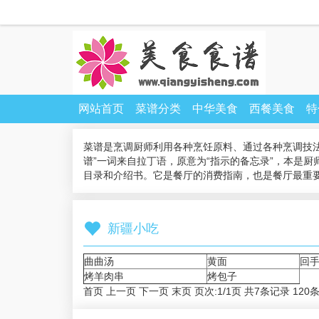
网站首页
菜谱分类
中华美食
西餐美食
特
菜谱是烹调厨师利用各种烹饪原料、通过各种烹调技
谱”一词来自拉丁语，原意为“指示的备忘录”，本是
目录和介绍书。它是餐厅的消费指南，也是餐厅最重
新疆小吃
曲曲汤
黄面
回
烤羊肉串
烤包子
首页 上一页 下一页 末页 页次:1/1页 共7条记录 120