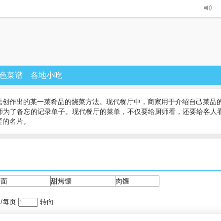
色菜谱
各地小吃
法创作出的某一菜肴品的烧菜方法。现代餐厅中，商家用于介绍自己菜品的
厨师为了备忘的记录单子。现代餐厅的菜单，不仅要给厨师看，还要给客人
要的名片。
手面
甜烤馕
肉馕
条/每页
转向