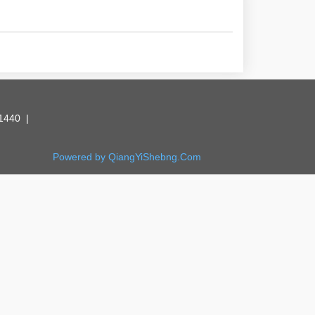
440 |
Powered by QiangYiShebng.Com