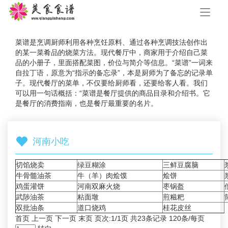
手
机
导
航
菜谱是烹调厨师利用各种烹饪原料、通过各种烹调技法创作出
的某一菜肴品的烧菜方法。现代餐厅中，商家用于介绍自己菜
品的小册子，里面搭配菜图，价位与简介等信息。“菜谱”一词来
自拉丁语，原意为“指示的备忘录”，本是厨师为了备忘的记录单
子。现代餐厅的菜单，不仅要给厨师看，还要给客人看。我们
可以用一句话概括：“菜谱是餐厅提供的商品目录和介绍书。它
是餐厅的消费指南，也是餐厅最重要的名片。
河南小吃
切馅烧卖
绿豆糊涂
三鲜豆腐脑
牛骨髓油茶
牛（羊）肉烩馍
烩饼
鸡蛋灌饼
河南双麻火烧
枣锅盔
武陟油茶
粘面墩
煎糍粑
双批油条
道口烧鸡
桂花皮丝
首页 上一页 下一页 末页 页次:1/1页 共23条记录 120条/每页