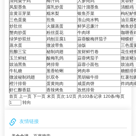
清炖粟子鸡
椰汁鸡
人参炖鸡
芙蓉虾
凤梨墨鱼
腐乳炒蛋
茄汁溜墨鱼
清醋鸡
韭黄豆芽菜
糯米梨
银鱼芥菜
枸杞鲈
三色蛋羹
煎鱼
淮山炖水鸭
油豆腐
炒肚丝
火腿蒸蛋
鲜笋忌廉汁
鲔鱼炒
蟹肉炒蛋
粉丝蛋花
牛肉球
咖喱香
绿笋炒双丝
鸡刨豆腐1
蒜蓉酸梅拌茄子
蝴蝶虾
蒸水蛋
微波带鱼
油饭
三色蛋
煎酿三宝
秘制鸡翅
发财鲜竹卷
花生鲤
玉兰鲜鱿
酸梅乳鸽
蒜蓉烤茄子
微波豬
豉油黑鱼
烤排骨
蒜蓉小面包
豉油鸡
牛轧糖
葱香蛤蜊
烤肉串
糖醋排
微波秘制鸡翅
扒双冬
黑胡椒牛排
红薯扣
橙汁排骨
蛋黄炖肉
咸蛋肉饼
炸鸡肉
虾仁酿香菇
香辣烤鱼
孜然排骨
首页 上一页
下一页
末页
页次:1/2页 共103条记录 120条/每页
转向
友情链接