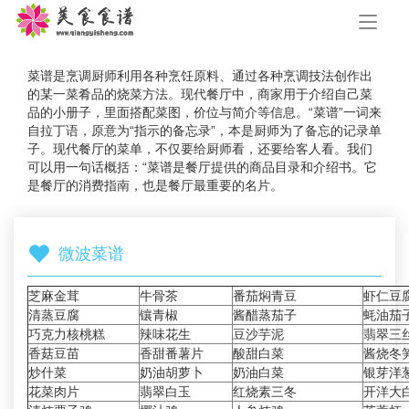
手
机
导
航
菜谱是烹调厨师利用各种烹饪原料、通过各种烹调技法创作出
的某一菜肴品的烧菜方法。现代餐厅中，商家用于介绍自己菜
品的小册子，里面搭配菜图，价位与简介等信息。“菜谱”一词来
自拉丁语，原意为“指示的备忘录”，本是厨师为了备忘的记录单
子。现代餐厅的菜单，不仅要给厨师看，还要给客人看。我们
可以用一句话概括：“菜谱是餐厅提供的商品目录和介绍书。它
是餐厅的消费指南，也是餐厅最重要的名片。
微波菜谱
芝麻金茸
牛骨茶
番茄焖青豆
虾仁豆
清蒸豆腐
镶青椒
酱醋蒸茄子
蚝油茄
巧克力核桃糕
辣味花生
豆沙芋泥
翡翠三
香菇豆苗
香甜番薯片
酸甜白菜
酱烧冬
炒什菜
奶油胡萝卜
奶油白菜
银芽洋
花菜肉片
翡翠白玉
红烧素三冬
开洋大